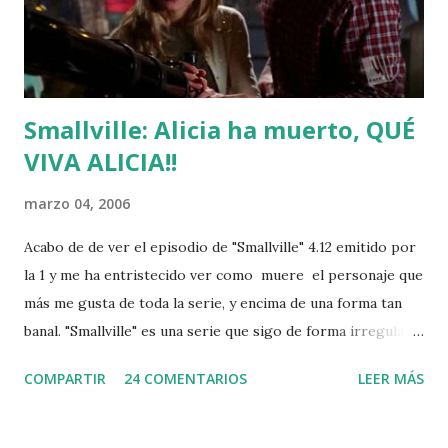
Smallville: Alicia ha muerto, QUÉ
VIVA ALICIA!!
marzo 04, 2006
Acabo de de ver el episodio de "Smallville" 4.12 emitido por
la 1 y me ha entristecido ver como muere el personaje que
más me gusta de toda la serie, y encima de una forma tan
banal. "Smallville" es una serie que sigo de forma irregular
desde aquel verano en el que la Primera lo emitió. Lo sigo
COMPARTIR
24 COMENTARIOS
LEER MÁS
de esa forma porque la serie tiene tantas cosas que me
gustan como que no y, como casi siempre no pasa nada, no
duele perderse algún episodio. El asunto es que yo como