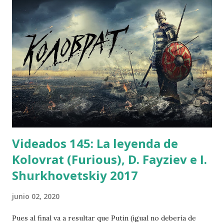
que la gente no me entendía. Lo que yo quiero saber es por
qué 4? Por qué sólo una mujer? Por qué esas edades? Por
qué esa distribución dedades, o sea, por qué el adolescente
no es la chica por ejemplo? Por qué esos poderes? Por qué
distribuidos desa forma? Esas son las preguntas a las que
debe responder toda propuesta de influencias en los 4F .
ChU no lo hace y ahora que lo he leído me doy cuenta de
questaba en lo cierto. Los parecidos entre esos personajes
creados por Kirby y los...
Videados 145: La leyenda de
Kolovrat (Furious), D. Fayziev e I.
Shurkhovetskiy 2017
junio 02, 2020
Pues al final va a resultar que Putin (igual no debería de