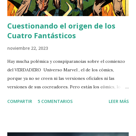
más cortas en presupuesto y profesionalidad de su tipo,
pero no es buena y e...
Cuestionando el origen de los
Cuatro Fantásticos
noviembre 22, 2023
Hay mucha polémica y conspiparanoias sobre el comienzo
del VERDADERO Universo Marvel , el de los cómics,
porque ya no se creen ni las versiones oficiales ni las
versiones de sus cocreadores. Pero están los cómics, lo
único en este asunto cierto, objetivo e incontrovertible,
COMPARTIR
5 COMENTARIOS
LEER MÁS
aunque son interpretables. Cuando he debatido sobre los
orígenes de los 4F y siempre se me ha dicho lo mismo:
Challengers to the Unknown (1957) y nºs previos. Pero eso
no es una respuesta satisfactoria. Luego me di cuenta de