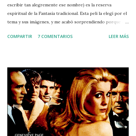
escribir tan alegremente ese nombre) es la reserva
espiritual de la Fantasía tradicional. Esta peli la elegí por el
tema y sus imágenes, y me acabó sorprendiendo porque es
buena Fantasía. Eso me hizo pensar que el problema que
COMPARTIR
7 COMENTARIOS
LEER MÁS
tiene ahora Hollywood y los Superhéroes de papel es que
en EEUU han olvidado cómo hacerla. Una evolución social
que ha dejado lo tradicional atrás y la falta de ganas de la
mayoría de los estadounidenses por seguir siendo un
imperio creo quexplica eso. Opino questas cosas han
producido que ya apenas queden guionistas y escritores en
EEUU que conozcan los elementos narrativos de los
antiguos mitos. Como esto es imprescindible para contar
buenas historias de Fantasía, es imposible que un producto
yanki fantástico no esté aburguesado a pesar de que la
antítesis de la Fantasía es lo burgués, o sea, lo utilitario, lo
ruin, lo realista, lo serio, lo provinciano, lo melodramático,