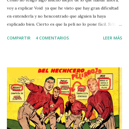
Como no tengo algo mucho mejor de lo que hablar ahora,
voy a explicar Void ya que he visto que hay gran dificultad
en entenderla y no hencontrado que alguien la haya
explicado bien. Cierto es que la peli no lo pone fácil. Si bien
el problema de Void no es ser confusa sino ser mediocre
COMPARTIR
4 COMENTARIOS
LEER MÁS
ya que su ambición extendió cheques que su capacidad y
presupuesto no pudieron pagar, es más un relato literario
que uno audiovisual, es demasiado convencional para su
propósito y no usa eficientemente su espectacularidad. La
he videado porque decían que es una peli lovecraftiana
decente pero he sido víctima (de nuevo) del mal moderno:
demasiada gente sin criterio opina sobre cosas que
desconoce sin que se le note su incapacidad e ignorancia
porque habla poco y vagamente. Cierto es que el cine a lo
Lovecraft es malo y que en este sentido Void está por
encima de la media, lo cual es meritorio porquestá entre las