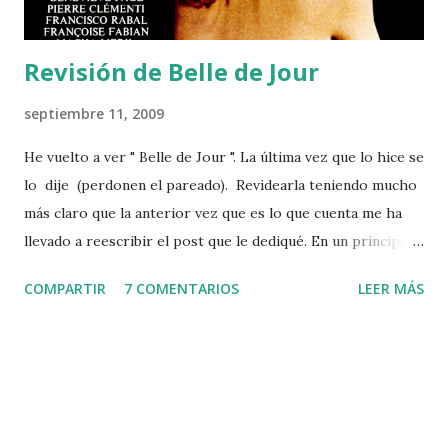
lo políticamente correcto... Lo...
Revisión de Belle de Jour
septiembre 11, 2009
He vuelto a ver " Belle de Jour ". La última vez que lo hice se
lo dije (perdonen el pareado). Revidearla teniendo mucho
más claro que la anterior vez que es lo que cuenta me ha
llevado a reescribir el post que le dediqué. En un principio
iban a ser unos leves retoques pero al final la reescritura
COMPARTIR
7 COMENTARIOS
LEER MÁS
ha supuesto una profunda remodelación. Por eso he
decidido conservar la 1ª versión y publicar un nuevo post .
Vente a la rerrevisión. En el anterior decía que Buñuel es
mi director favorito porque su surrealismo me encanta y
fascina, su maestría como director me parece brillante y su
cine me parece originalísimo. También que, de todas las