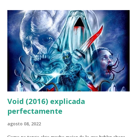
típico español apenas sé algo de DC y de Superman por lo
que no me chirría o sulfura los "cambios" o las nuevas ideas
que se dan sobre la adolescencia de Superman . Las cosas
que no me gustan son la incoherencia de la serie tanto
entre episodios como dentro de un mismo episodio. No
puede ser que nadie sea capaz de descubrir a Clark ya que
guarda fatal su secreto, que el gobierno de EE.UU. no
intervenga y limpie Smallville ante la cantidad de tipos con
poderes que se dan por allí (algo así...
Void (2016) explicada
perfectamente
agosto 08, 2022